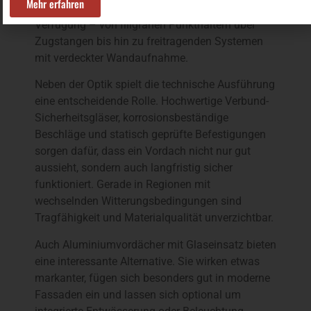
Mehr erfahren
unterschiedliche Befestigungsarten zur
Verfügung – von filigranen Punkthaltern über
Zugstangen bis hin zu freitragenden Systemen
mit verdeckter Wandaufnahme.
Neben der Optik spielt die technische Ausführung
eine entscheidende Rolle. Hochwertige Verbund-
Sicherheitsgläser, korrosionsbeständige
Beschläge und statisch geprüfte Befestigungen
sorgen dafür, dass ein Vordach nicht nur gut
aussieht, sondern auch langfristig sicher
funktioniert. Gerade in Regionen mit
wechselnden Witterungsbedingungen sind
Tragfähigkeit und Materialqualität unverzichtbar.
Auch Aluminiumvordächer mit Glaseinsatz bieten
eine interessante Alternative. Sie wirken etwas
markanter, fügen sich besonders gut in moderne
Fassaden ein und lassen sich optional um