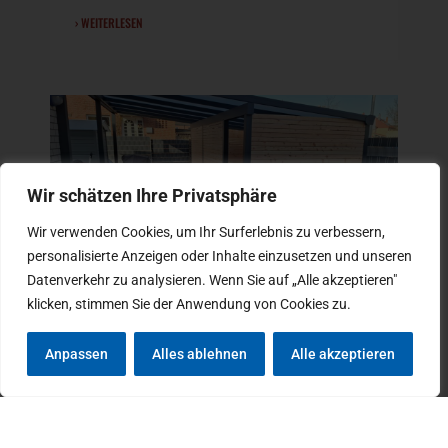
› WEITERLESEN
Wir schätzen Ihre Privatsphäre
Wir verwenden Cookies, um Ihr Surferlebnis zu verbessern,
personalisierte Anzeigen oder Inhalte einzusetzen und unseren
Datenverkehr zu analysieren. Wenn Sie auf „Alle akzeptieren"
klicken, stimmen Sie der Anwendung von Cookies zu.
ALU-CARPORTS MIT SCHUPPEN
23. Februar 2026
Anpassen
Alles ablehnen
Alle akzeptieren
Ein Carport aus Aluminium ist eine moderne und
langlebige Lösung für den zuverlässigen Schutz
von Fahrzeugen. Als offene Konstruktion sorgt
das Alu-Carport für optimale Belüftung und