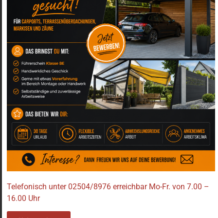
Der Eingangsbereich ist die Visitenkarte eines
Hauses. Hier entscheidet sich oft innerhalb
weniger Sekunden, wie ein Gebäude
wahrgenommen wird: einladend oder nüchtern,
hochwertig oder austauschbar. Vordächer
übernehmen dabei eine doppelte Funktion. Sie
schützen zuverlässig vor Witterung und prägen
zugleich maßgeblich die architektonische
Wirkung des Hauses.
Moderne Vordächer setzen auf transparente
Materialien und klare Linien. Besonders
Glasvordächer schaffen Schutz, ohne den
Eingangsbereich zu verdunkeln. Tageslicht bleibt
erhalten, während Regen und Schnee zuverlässig
abgehalten werden. In Kombination mit Edelstahl
Telefonisch unter 02504/8976 erreichbar Mo-Fr. von 7.00 –
oder Aluminium entstehen Konstruktionen, die
16.00 Uhr
leicht wirken und dennoch dauerhaft stabil sind.
Je nach architektonischem Anspruch stehen