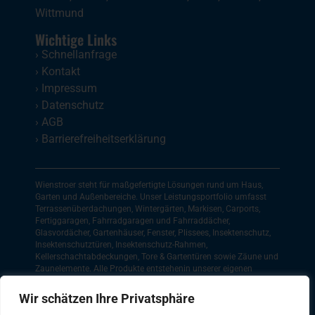
Wittmund
Wichtige Links
›
Schnellanfrage
›
Kontakt
›
Impressum
›
Datenschutz
›
AGB
›
Barrierefreiheitserklärung
Wienstroer steht für maßgefertigte Lösungen rund um Haus,
Garten und Außenbereiche. Unser Leistungsportfolio umfasst
Terrassenüberdachungen, Wintergärten, Markisen, Carports,
Fertiggaragen, Fahrradgaragen und Fahrraddächer,
Glasvordächer, Gartenhäuser, Fenster, Plissees, Insektenschutz,
Insektenschutztüren, Insektenschutz-Rahmen,
Kellerschachtabdeckungen, Tore & Gartentüren sowie Zäune und
Zaunelemente. Alle Produkte entstehenin unserer eigenen
Werkstatt und werden fachgerecht montiert. Regional sind wir
im Münsterland, in Ostwestfalen und in Friesland für unsere
Wir schätzen Ihre Privatsphäre
Kunden im Einsatz. Dazu zählen unter anderem Münster, Greven,