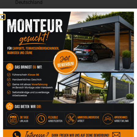
Deutschland
REDAKTIONELL
VERANTWORTLICH
Michael Wienstroer
VERBRAUCHER­STREIT­
BEILEGUNG/UNIVERSAL­
SCHLICHTUNGS­STELLE
Wir sind nicht bereit oder verpflichtet, an
Streitbeilegungsverfahren vor einer
Verbraucherschlichtungsstelle teilzunehmen.