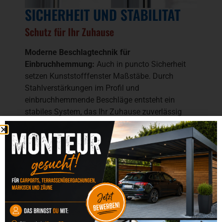
SICHERHEIT UND STABILITÄT
Schutz für Ihr Zuhause
Moderne Beschlagtechnik für
Einbruchhemmung:
Auch in puncto Sicherheit
setzen Kunststofffenster Maßstäbe. Durch
Stahlverstärkungen im Profil und
einbruchhemmende Beschläge entsteht ein
stabiles System, das Ihr Zuhause zuverlässig
schützt.
Sicherheitsoptionen:
Pilzkopfverriegelungen
Aufhebelschutz
abschließbare Griffe
Sicherheitsglas
Sie entscheiden, welches Sicherheitsniveau für