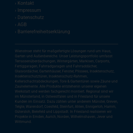
›
Kontakt
›
Impressum
›
Datenschutz
›
AGB
›
Barrierefreiheitserklärung
Wienstroer steht für maßgefertigte Lösungen rund um Haus,
Garten und Außenbereiche. Unser Leistungsportfolio umfasst
Terrassenüberdachungen, Wintergärten, Markisen, Carports,
Fertiggaragen, Fahrradgaragen und Fahrraddächer,
Glasvordächer, Gartenhäuser, Fenster, Plissees, Insektenschutz,
Insektenschutztüren, Insektenschutz-Rahmen,
Kellerschachtabdeckungen, Tore & Gartentüren sowie Zäune und
Zaunelemente. Alle Produkte entstehenin unserer eigenen
Werkstatt und werden fachgerecht montiert. Regional sind wir
im Münsterland, in Ostwestfalen und in Friesland für unsere
Kunden im Einsatz. Dazu zählen unter anderem Münster, Greven,
Telgte, Warendorf, Coesfeld, Steinfurt, Ahlen, Ennigerloh, Hamm,
Gütersloh, Bielefeld und Lippstadt. In Friesland realisieren wir
Projekte in Emden, Aurich, Norden, Wilhelmshaven, Jever und
Wittmund.