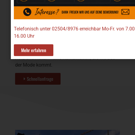
langlebig behandelt und stabil konstruiert sind.
Typische Einsatzbereiche:
Telefonisch unter 02504/8976 erreichbar Mo-Fr. von 7.00
klassisch-rustikale Terrassenbereiche
16.00 Uhr
gemütliche Sitzplätze im Grünen
stilvolle Gartenlauben mit warmem Ambiente
Mehr erfahren
Holz und Natur – eine Kombination, die nie aus
der Mode kommt.
Schnellanfrage