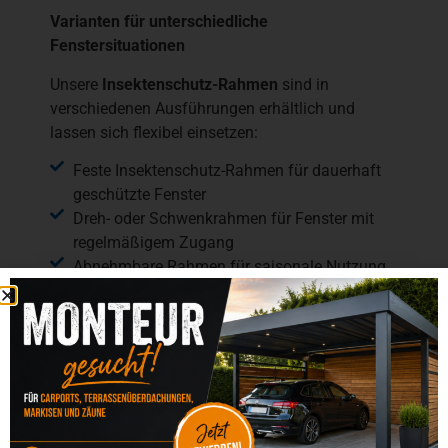
Varianten für unterschiedliche
Fenstersituationen
Unsere
Insektenschutz-Rahmen
sind in
verschiedenen Ausführungen erhältlich und
lassen sich flexibel einsetzen:
Feste Insektenschutz-Rahmen für dauerhaft
geschützte Fenster
Dreh- oder Schwenkrahmen für Fenster mit
regelmäßigem Zugang
Abnehmbare Rahmen für saisonale Nutzung
Sonderlösungen für Dachfenster oder
besondere Einbausituationen
Alle Systeme sind stabil, witterungsbeständig
und leicht zu reinigen.
Ihre Vorteile auf einen Blick