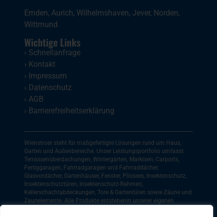
Emden
,
Aurich
,
Wilhelmshaven
,
Jever
,
Norden
,
Wittmund
Wichtige Links
›
Schnellanfrage
›
Kontakt
›
Impressum
›
Datenschutz
›
AGB
›
Barrierefreiheitserklärung
Wienstroer steht für maßgefertigte Lösungen rund um Haus,
Garten und Außenbereiche. Unser Leistungsportfolio umfasst
Terrassenüberdachungen, Wintergärten, Markisen, Carports,
Fertiggaragen, Fahrradgaragen und Fahrraddächer,
Glasvordächer, Gartenhäuser, Fenster, Plissees, Insektenschutz,
Insektenschutztüren, Insektenschutz-Rahmen,
Kellerschachtabdeckungen, Tore & Gartentüren sowie Zäune und
Zaunelemente. Alle Produkte entstehenin unserer eigenen
Werkstatt und werden fachgerecht montiert. Regional sind wir
im Münsterland, in Ostwestfalen und in Friesland für unsere