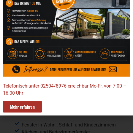
Zuverlässiger Insektenschutz für Fenster in
allen Wohnbereichen
Maßanfertigung für perfekte Passform ohne
Bohren (je nach System)
Hohe Luftdurchlässigkeit bei gleichzeitigem
Schutz
Langlebige Materialien wie Aluminiumrahmen
und robuste Gewebe
Unauffällige Optik, abgestimmt auf
Fensterfarben und Fassaden
Mehr Wohn- und Schlafkomfort, besonders in
den Sommermonaten
Telefonisch unter 02504/8976 erreichbar Mo-Fr. von 7.00 –
16.00 Uhr
Geeignet für
Mehr erfahren
Unsere
Insektenschutz-Rahmen
eignen sich
ideal für:
Fenster in Wohn-, Schlaf- und Kinderzimmern
Küchen- und Badezimmerfenster