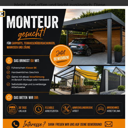
bleibt aber offen und leicht zugänglich. Diese
Lösung ist ideal für Familien,
Wohngemeinschaften oder Hauseingänge, bei
denen häufiges Rein- und Rausfahren erforderlich
ist.
Vorteile:
leichter, moderner Aluminiumrahmen
hochwertige Dacheindeckung (z. B.
Polycarbonat oder Glas)
ideal für mehrere Fahrräder
optional mit Seitenteilen als Wind- oder
Teilsichtschutz
harmonisch kombinierbar mit Carports und
Zäunen
Das Fahrraddach schafft Struktur, ohne gestaltet
oder schwer zu wirken.