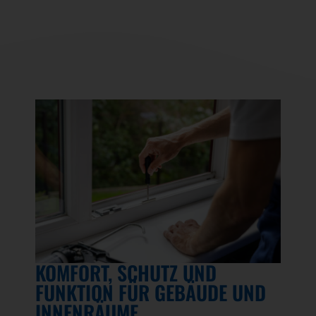
KOMFORT, SCHUTZ UND
FUNKTION FÜR GEBÄUDE UND
INNENRÄUME