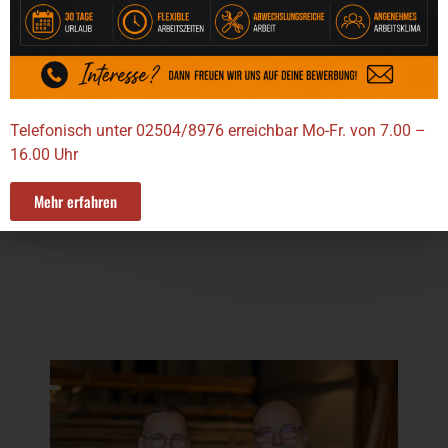
entsteht als Maßanfertigung. In unserer eigenen
Werkstatt planen und fertigen wir Systeme, die
exakt zu Ihrem Haus, Ihren Fenstern und Ihren
Anforderungen passen. Materialien, Farben,
Funktionen und Ausstattungen werden individuell
abgestimmt – für Lösungen, die nicht nur heute
Telefonisch unter 02504/8976 erreichbar Mo-Fr. von 7.00 –
überzeugen, sondern dauerhaft Bestand haben.
16.00 Uhr
Schnellanfrage
Mehr erfahren