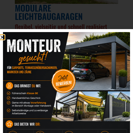
MODULARE
LEICHTBAUGARAGEN
flexibel, vielseitig und schnell realisiert
Garagen, die mit Ihren Anforderungen wachsen:
Unsere modularen Leichtbausysteme sind die
richtige Lösung für Kundinnen und Kunden, die
Flexibilität wünschen – sei es in der Größe, der
Nutzung oder der späteren Erweiterbarkeit.
Möglichkeiten:
individuelle Größen und Grundrisse
integrierbare Seitenwände oder Rückwände
erweiterbar um Geräteraum oder funktionale
Anbauten
Fenster, Glaselemente und Lüftungssysteme
Vorbereitung für E-Mobilität / Wallbox
integrierte LED-Lichtlösungen