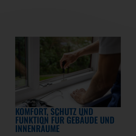
KOMFORT, SCHUTZ UND
FUNKTION FÜR GEBÄUDE UND
INNENRÄUME