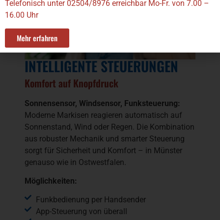
Telefonisch unter 02504/8976 erreichbar Mo-Fr. von 7.00 –
16.00 Uhr
Mehr erfahren
INTELLIGENTE STEUERUNGEN
Komfort auf Knopfdruck
Sonnensensor, Windsensor, Funksteuerung:
Moderne Markisen reagieren automatisch auf
Sonnenstand, Wind oder Regen. Die Kombination
aus robuster Mechanik und smarter Steuerung
sorgt für Sicherheit und Komfort – in Münster
genauso wie in Ostwestfalen.
Möglichkeiten:
Funkbedienung per Handsender
App-Steuerung von überall