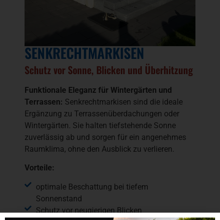
SENKRECHTMARKISEN
Schutz vor Sonne, Blicken und Überhitzung
Funktionale Eleganz für Wintergärten und
Terrassen:
Senkrechtmarkisen sind die ideale
Ergänzung zu Terrassenüberdachungen oder
Wintergärten. Sie halten tiefstehende Sonne
zuverlässig ab und sorgen für ein angenehmes
Raumklima, ohne den Ausblick zu verlieren.
Vorteile:
optimale Beschattung bei tiefem
Sonnenstand
Schutz vor neugierigen Blicken