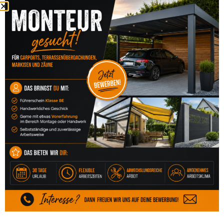
großer Auswahl an Screen-Geweben
eleganter, unauffälliger Abschluss an der
Fassade oder Überdachung
Gerade an warmen Nachmittagen bringen sie
spürbare Entlastung.
Schnellanfrage