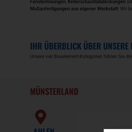
Fensterlösungen
,
Kellerschachtabdeckungen
ode
Maßanfertigungen aus eigener Werkstatt
: Wir b
IHR ÜBERBLICK ÜBER UNSERE
Unsere vier Bauelement-Kategorien führen Sie dir
MÜNSTERLAND
AHLEN