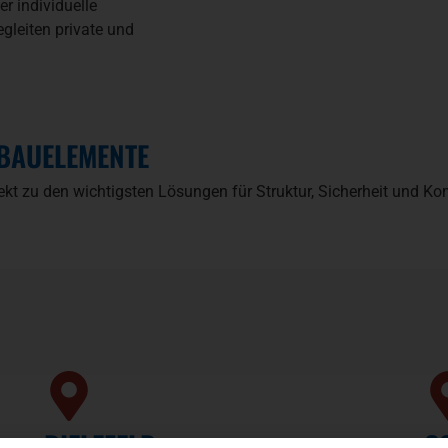
r individuelle
egleiten private und
 BAUELEMENTE
ekt zu den wichtigsten Lösungen für Struktur, Sicherheit und K
BIELEFELD
C