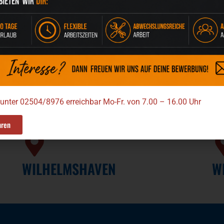
EMDEN
J
 unter 02504/8976 erreichbar Mo-Fr. von 7.00 – 16.00 Uhr
hren
WILHELMSHAVEN
W