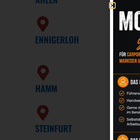
ENNIGERLOH
HAMM
STEINFURT