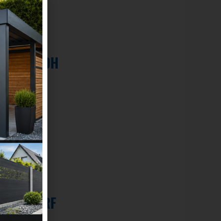
UETERSLOH
ÜNSTER
ARENDORF