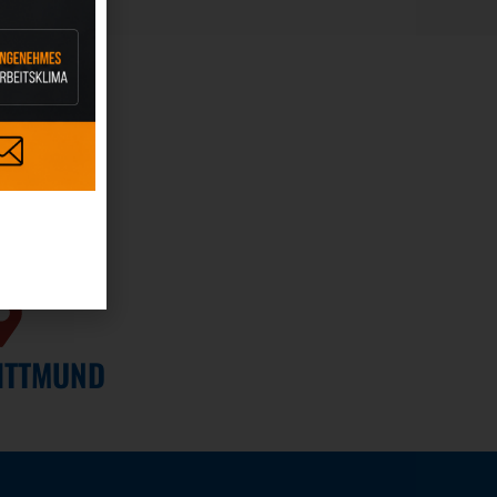
EVER
ITTMUND