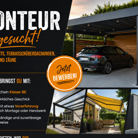
GREVEN
G
LIPPSTADT
M
TELGTE
W