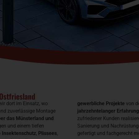
Ostfriesland
ir dort im Einsatz, wo
gewerbliche Projekte
von de
nd zuverlässige Montage
jahrzehntelanger Erfahrung
über das Münsterland und
zufriedener Kunden realisie
gen und einem tiefen
Sanierung und Nachrüstung.
b
Insektenschutz
,
Plissees
,
gefertigt und fachgerecht mo