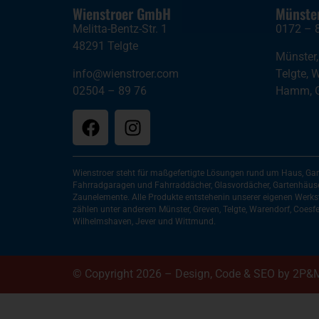
Wienstroer GmbH
Münste
Melitta-Bentz-Str. 1
0172 – 
48291 Telgte
Münster
info@wienstroer.com
Telgte
,
W
02504 – 89 76
Hamm
,
Wienstroer steht für maßgefertigte Lösungen rund um Haus, Gar
Fahrradgaragen und Fahrraddächer, Glasvordächer, Gartenhäuser
Zaunelemente. Alle Produkte entstehenin unserer eigenen Werkst
zählen unter anderem Münster, Greven, Telgte, Warendorf, Coesfeld
Wilhelmshaven, Jever und Wittmund.
© Copyright 2026 – Design, Code & SEO by
2P&M