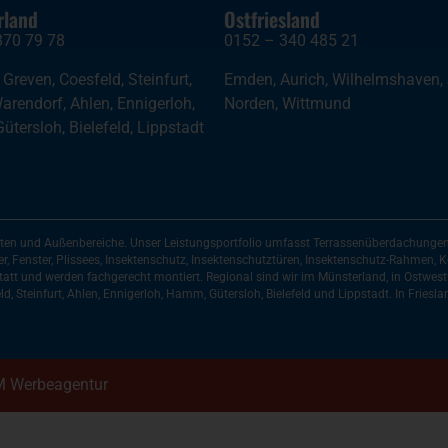
rland
Ostfriesland
870 79 78
0152 – 340 485 21
,
Greven
,
Coesfeld
,
Steinfurt
,
Emden
,
Aurich
,
Wilhelmshaven
,
arendorf
,
Ahlen
,
Ennigerloh
,
Norden
,
Wittmund
Gütersloh
,
Bielefeld
,
Lippstadt
ten und Außenbereiche. Unser Leistungsportfolio umfasst Terrassenüberdachungen, 
, Fenster, Plissees, Insektenschutz, Insektenschutztüren, Insektenschutz-Rahmen,
att und werden fachgerecht montiert. Regional sind wir im Münsterland, in Ostwest
, Steinfurt, Ahlen, Ennigerloh, Hamm, Gütersloh, Bielefeld und Lippstadt. In Frieslan
 Werbeagentur