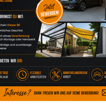
 langlebige Lösung für den zuverlässigen
Schutz von Fahrzeug
tig vor
Regen
,
Schnee
,
Hagel
und
UV-Strahlung
. Dank der
rostf
fristigen Einsatz im Außenbereich.
arendorf
,
Ahlen
,
Ennigerloh
,
Hamm
,
Gütersloh
,
Bielefeld
und
L
mund
entscheiden sich immer mehr Hausbesitzer für ein
Alumini
Anforderungen
an und ist eine stilvolle Alternative zur klassische
e Dacheindeckung
und eine durchdachte Statik sind
Alu-Carpor
s
geeignet. Ob als
Einzelcarport
,
Doppelcarport
,
Carport mit Ge
andsicherheit
.
in Ostfriesland
verbindet
Funktionalität
,
modernes Design
un