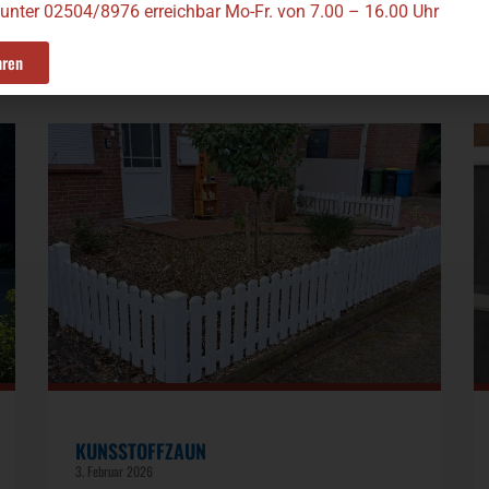
 unter 02504/8976 erreichbar Mo-Fr. von 7.00 – 16.00 Uhr
hren
KUNSSTOFFZAUN
3. Februar 2026