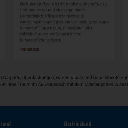
Ein Kunststoffzaun ist die moderne Alternative zu
Holz und Metall und überzeugt durch
Langlebigkeit, Pflegeleichtigkeit und
Witterungsbeständigkeit. Ob Sichtschutzzaun aus
Kunststoff, Lattenzaun, Paneelzaun oder
individuell gefertigte Zaunelemente –
Kunststoffzäune bieten
› WEITERLESEN
m Carports, Überdachungen, Gartenhäuser und Bauelemente – ind
 Sie Ihren Traum im Außenbereich mit dem Meisterbetrieb Wienst
rland
Ostfriesland