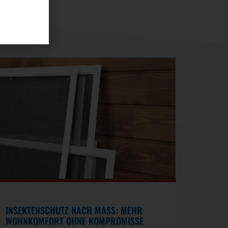
INSEKTENSCHUTZ NACH MASS: MEHR W
OHNKOMFORT OHNE KOMPROMISSE