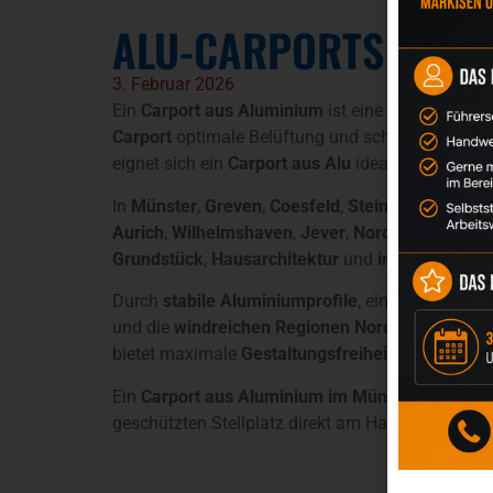
ALU-CARPORTS
3. Februar 2026
Ein
Carport aus Aluminium
ist eine moderne und
Carport
optimale Belüftung und schützt gleichzei
eignet sich ein
Carport aus Alu
ideal für den lang
In
Münster
,
Greven
,
Coesfeld
,
Steinfurt
,
Telgte
,
W
Aurich
,
Wilhelmshaven
,
Jever
,
Norden
und
Witt
Grundstück
,
Hausarchitektur
und
individuelle 
Durch
stabile Aluminiumprofile
, eine
hochwertig
und die
windreichen Regionen Norddeutschland
bietet maximale
Gestaltungsfreiheit
bei hoher
St
Ein
Carport aus Aluminium im Münsterland oder 
geschützten Stellplatz direkt am Haus.