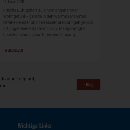
19. Januar 2026
Frische Luft gehört zu einem angenehmen
Wohngefühl – gerade in den warmen Monaten.
Offene Fenster und Terrassentüren bringen jedoch
oft ungebetene Gäste mit sich. Maßgefertigter
Insektenschutz schafft hier eine Lösung,
› WEITERLESEN
ividuell geplant,
› Blog
roer.
Wichtige Links