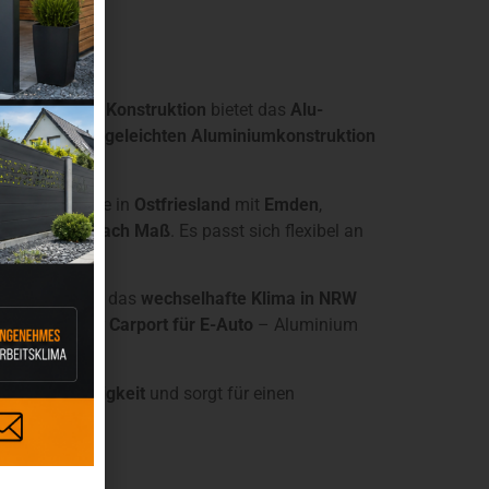
en
. Als
offene Konstruktion
bietet das
Alu-
reien
und
pflegeleichten Aluminiumkonstruktion
ippstadt
sowie in
Ostfriesland
mit
Emden
,
um-Carport nach Maß
. Es passt sich flexibel an
n Garage.
ts
optimal für das
wechselhafte Klima in NRW
räteraum
oder
Carport für E-Auto
– Aluminium
d
Wertbeständigkeit
und sorgt für einen