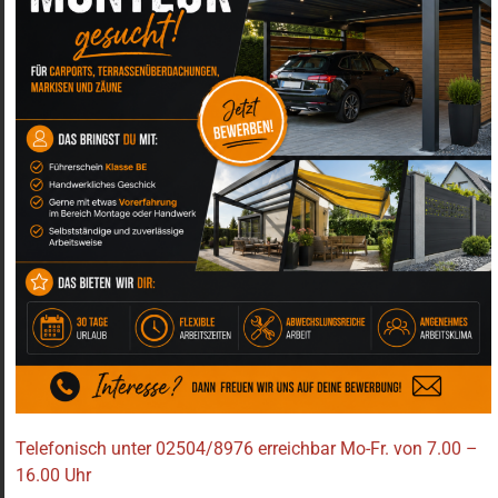
natürliche Optik von Holz mit der
Widerstandsfähigkeit von Kunststoff und bietet
damit eine ideale Alternative zum klassischen
Holzzaun. Ein
Sichtschutzzaun aus WPC
überzeugt durch hohe Stabilität,
Wetterbeständigkeit und eine edle, zeitlose Optik.
Im Gegensatz zu Holz muss ein
WPC Gartenzaun
nicht gestrichen oder regelmäßig imprägniert
werden. Das Material ist farbbeständig,
splitterfrei und besonders widerstandsfähig
gegen Feuchtigkeit, Frost und UV-Strahlung.
Dadurch eignet sich ein
WPC Zaun als
Sichtschutz
perfekt für das wechselhafte Klima
in NRW und die windreichen Regionen
Norddeutschlands. Auch nach vielen Jahren
bleibt die Oberfläche formstabil und
Telefonisch unter 02504/8976 erreichbar Mo-Fr. von 7.00 –
ansprechend.
16.00 Uhr