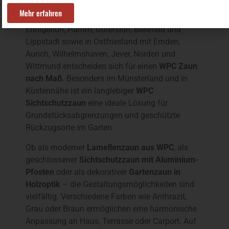
Immer mehr Hausbesitzer in Münster, Greven,
Mehr erfahren
Coesfeld, Steinfurt, Telgte, Warendorf, Ahlen,
Ennigerloh, Hamm, Gütersloh, Bielefeld und
Lippstadt sowie in Ostfriesland mit Emden,
Aurich, Wilhelmshaven, Jever, Norden und
Wittmund entscheiden sich für einen
WPC Zaun
nach Maß
. Besonders im Münsterland und in
Küstennähe ist ein langlebiger
WPC
Sichtschutzzaun
eine ideale Lösung für
Grundstücksabgrenzungen und geschützte
Rückzugsorte im Garten.
Ob als moderner
Lamellenzaun aus WPC
, als
geschlossener
Sichtschutzzaun mit Aluminium-
Pfosten
oder als dekorativer
Gartenzaun in
Holzoptik
– die Gestaltungsmöglichkeiten sind
vielfältig. Verschiedene Farben wie Anthrazit,
Grau oder Braun ermöglichen eine harmonische
Anpassung an Haus, Terrasse oder Carport. Auf