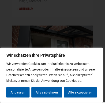
Design, Komfort und
› WEITERLESEN
Wir schätzen Ihre Privatsphäre
Wir verwenden Cookies, um Ihr Surferlebnis zu verbessern,
personalisierte Anzeigen oder Inhalte einzusetzen und unseren
Datenverkehr zu analysieren. Wenn Sie auf „Alle akzeptieren"
HAUSTÜR ÜBERDACHUNG AUS
klicken, stimmen Sie der Anwendung von Cookies zu.
ALUMINIUM UND GLAS
22. April 2026
Anpassen
Alles ablehnen
Alle akzeptieren
Eine Haustür Überdachung aus Aluminium und
Glas ist die ideale Lösung, um Ihren