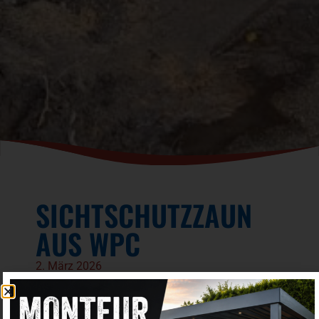
SICHTSCHUTZZAUN
AUS WPC
2. März 2026
Ein
WPC Zaun
ist die moderne und pflegeleichte
Lösung für langlebigen Sichtschutz im Garten.
WPC (Wood Plastic Composite) vereint die