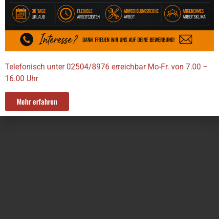
im Münsterland, in Ostwestfalen und in Friesland für unsere
Kunden im Einsatz. Dazu zählen unter anderem Münster, Greven,
Telgte, Warendorf, Coesfeld, Steinfurt, Ahlen, Ennigerloh, Hamm,
Gütersloh, Bielefeld und Lippstadt. In Friesland realisieren wir
Projekte in Emden, Aurich, Norden, Wilhelmshaven, Jever und
Wittmund.
Telefonisch unter 02504/8976 erreichbar Mo-Fr. von 7.00 –
16.00 Uhr
© Copyright 2026 – Design, Code & SEO by
2P&M Werbeagentur
Mehr erfahren