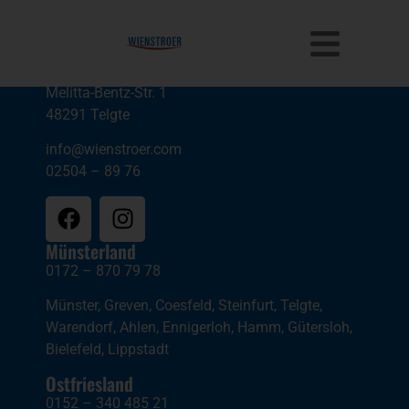
springen
Wienstroer GmbH
Melitta-Bentz-Str. 1
48291 Telgte
info@wienstroer.com
02504 – 89 76
Münsterland
0172 – 870 79 78
Münster
,
Greven
,
Coesfeld
,
Steinfurt
,
Telgte
,
Warendorf
,
Ahlen
,
Ennigerloh
,
Hamm
,
Gütersloh
,
Bielefeld
,
Lippstadt
Ostfriesland
0152 – 340 485 21