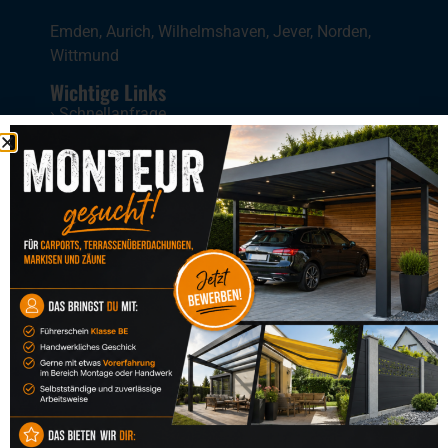
Emden
,
Aurich
,
Wilhelmshaven
,
Jever
,
Norden
,
Wittmund
Wichtige Links
›
Schnellanfrage
›
Kontakt
›
Impressum
›
Datenschutz
›
AGB
›
Barrierefreiheitserklärung
Wienstroer steht für maßgefertigte Lösungen rund um Haus,
Garten und Außenbereiche. Unser Leistungsportfolio umfasst
Terrassenüberdachungen, Wintergärten, Markisen, Carports,
Fertiggaragen, Fahrradgaragen und Fahrraddächer,
Glasvordächer, Gartenhäuser, Fenster, Plissees, Insektenschutz,
Insektenschutztüren, Insektenschutz-Rahmen,
Kellerschachtabdeckungen, Tore & Gartentüren sowie Zäune und
Zaunelemente. Alle Produkte entstehenin unserer eigenen
Werkstatt und werden fachgerecht montiert. Regional sind wir