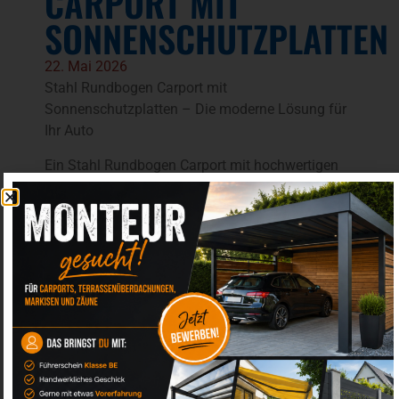
CARPORT MIT
SONNENSCHUTZPLATTEN
22. Mai 2026
Stahl Rundbogen Carport mit
Sonnenschutzplatten – Die moderne Lösung für
Ihr Auto
Ein Stahl Rundbogen Carport mit hochwertigen
Sonnenschutzplatten ist die ideale Lösung für
alle, die ihr Fahrzeug dauerhaft vor Sonne, Regen,
Hagel und Schnee schützen möchten. Besonders
in Städten wie Münster, Greven, Coesfeld,
Steinfurt, Telgte, Warendorf, Ahlen, Ennigerloh,
Hamm, Gütersloh, Bielefeld, Lippstadt, Emden,
Aurich, Wilhelmshaven, Jever, Norden und
Wittmund steigt die Nachfrage nach modernen
und langlebigen Carports aus Stahl.
Warum ein Stahl Rundbogen Carport?