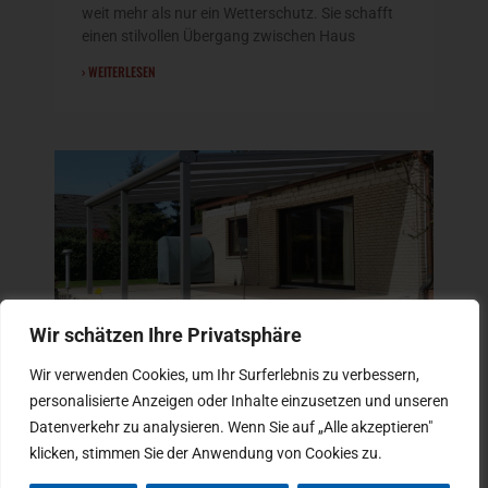
weit mehr als nur ein Wetterschutz. Sie schafft
einen stilvollen Übergang zwischen Haus
› WEITERLESEN
Wir schätzen Ihre Privatsphäre
Wir verwenden Cookies, um Ihr Surferlebnis zu verbessern,
personalisierte Anzeigen oder Inhalte einzusetzen und unseren
ALU TERRASSENÜBERDACHUNG –
MODERNER WETTERSCHUTZ FÜR IHRE
Datenverkehr zu analysieren. Wenn Sie auf „Alle akzeptieren"
TERRASSE
klicken, stimmen Sie der Anwendung von Cookies zu.
23. Mai 2026