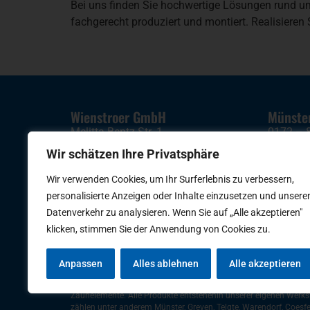
Bei uns finden Sie hochwertige Lösungen rund u
fachgerecht produziert und montiert. Realisieren
Wienstroer GmbH
Münste
Melitta-Bentz-Str. 1
0172 – 
48291 Telgte
Wir schätzen Ihre Privatsphäre
Münster
info@wienstroer.com
Telgte
,
W
Wir verwenden Cookies, um Ihr Surferlebnis zu verbessern,
02504 – 89 76
Hamm
,
personalisierte Anzeigen oder Inhalte einzusetzen und unsere
Datenverkehr zu analysieren. Wenn Sie auf „Alle akzeptieren"
klicken, stimmen Sie der Anwendung von Cookies zu.
Anpassen
Alles ablehnen
Alle akzeptieren
Wienstroer steht für maßgefertigte Lösungen rund um Haus, Gar
Fahrradgaragen und Fahrraddächer, Glasvordächer, Gartenhäuser
Zaunelemente. Alle Produkte entstehenin unserer eigenen Werkst
zählen unter anderem Münster, Greven, Telgte, Warendorf, Coesfeld