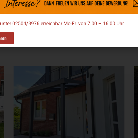
zelemente oder integrierte Beleuchtung erhöhen den Nutzwert wei
truktur und einen echten Mehrwert für das gesamte Grundstück.
 unter 02504/8976 erreichbar Mo-Fr. von 7.00 – 16.00 Uhr
hren