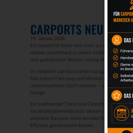
CARPORTS NEU GEDA
19. Januar 2026
Ein Carport ist heute weit mehr als ein einfache
werden zunehmend zu einem funktionalen Bestand
und gestalterisch flexible Lösung etabliert.
Im Vergleich zur klassischen Garage bietet ein Ca
Das schont Fahrzeug und Material gleichermaßen.
Unterschiedliche Dachvarianten – von Glas über
Design.
Ein wachsender Trend sind Carports mit integrie
Haushaltsstromverbrauch senken oder direkt für 
zentralen Baustein eines privaten Energiekonzept
Effizienz gewährleistet bleiben.