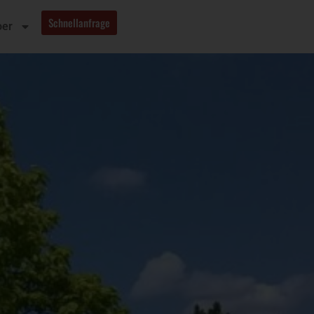
Schnellanfrage
oer