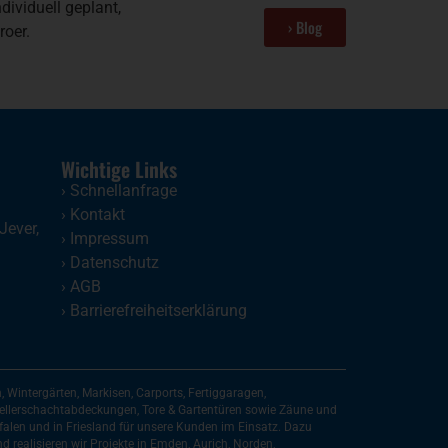
ividuell geplant,
› Blog
roer.
Wichtige Links
›
Schnellanfrage
›
Kontakt
Jever
,
›
Impressum
›
Datenschutz
›
AGB
›
Barrierefreiheitserklärung
Wintergärten, Markisen, Carports, Fertiggaragen,
 Kellerschachtabdeckungen, Tore & Gartentüren sowie Zäune und
falen und in Friesland für unsere Kunden im Einsatz. Dazu
d realisieren wir Projekte in Emden, Aurich, Norden,