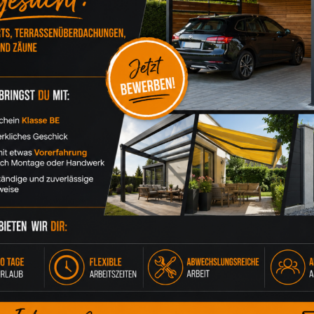
CHT: SCHUTZ, DESIGN UND 
r Unterstand für das Auto. Moderne Carports verbinden Schutz, O
teil des gesamten Grundstücks. Besonders Aluminium-Carports h
rport eine offene Konstruktion, die für bessere Durchlüftung sor
 Aluminium als Werkstoff überzeugt durch seine Korrosionsbest
 Polycarbonat bis hin zu Sandwichpaneelen – ermöglichen ein
rten Solarpanels. Die Dachfläche wird dabei aktiv zur Energieg
die Ladung eines E-Fahrzeugs eingesetzt werden. In Kombination
s. Die Konstruktion wird statisch von Beginn an auf die Zusatzl