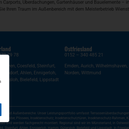
m Carports, Überdachungen, Gartenhäuser und Bauelemente – ind
 Sie Ihren Traum im Außenbereich mit dem Meisterbetrieb Wienst
rland
Ostfriesland
870 79 78
0152 – 340 485 21
,
Greven
,
Coesfeld
,
Steinfurt
,
Emden
,
Aurich
,
Wilhelmshaven
,
arendorf
,
Ahlen
,
Ennigerloh
,
Norden
,
Wittmund
Gütersloh
,
Bielefeld
,
Lippstadt
n
ten und Außenbereiche. Unser Leistungsportfolio umfasst Terrassenüberdachungen, 
, Fenster, Plissees, Insektenschutz, Insektenschutztüren, Insektenschutz-Rahmen,
att und werden fachgerecht montiert. Regional sind wir im Münsterland, in Ostwest
, Steinfurt, Ahlen, Ennigerloh, Hamm, Gütersloh, Bielefeld und Lippstadt. In Frieslan