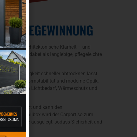
ENERGIEGEWINNUNG
rdnung und architektonische Klarheit – und
aben sich dabei als langlebige, pflegeleichte
gt und Feuchtigkeit schneller abtrocknen lässt.
ändigkeit, Formstabilität und moderne Optik.
e Anpassung an Lichtbedarf, Wärmeschutz und
ewinnung genutzt und kann den
 mit einer Wallbox wird der Carport so zum
ast der Module ausgelegt, sodass Sicherheit und