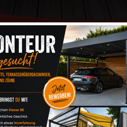
ERSCHIEDENEN FARBEN – DI
DERNE GRUNDSTÜCKE
e, die Wert auf eine moderne Optik, hohe Langlebigkeit und mini
bgrenzung – hochwertige Kunststoffzäune überzeugen durch ihr
FZAUN WÄHLEN?