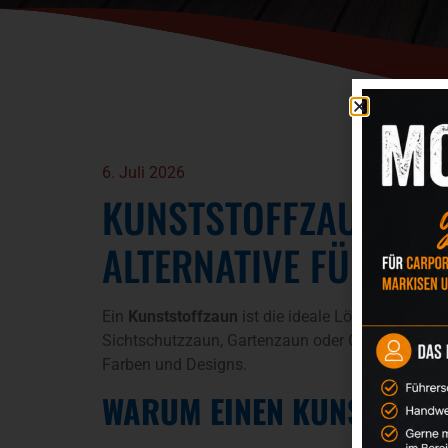
6. Juli 2026
KUNSTSTOFFZAUN IN V
ALTERNATIVE FÜR MO
Ein
Kunststoffzaun
ist die ideale Lösung für all
Sichtschutzzaun, Gartenzaun oder Grundstücksa
Farben und Designs.
WARUM EINEN KUNSTSTOF