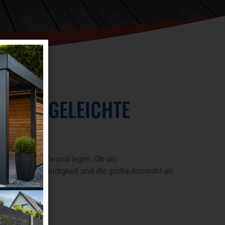
E PFLEGELEICHTE
malen Pflegeaufwand legen. Ob als
e Wetterbeständigkeit und die große Auswahl an