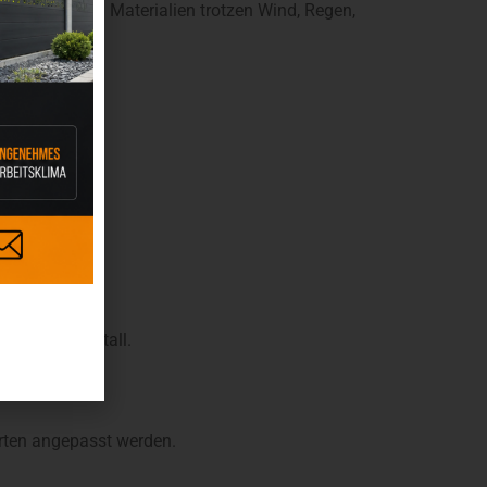
 langlebigen Materialien trotzen Wind, Regen,
 Holz oder Metall.
arten angepasst werden.